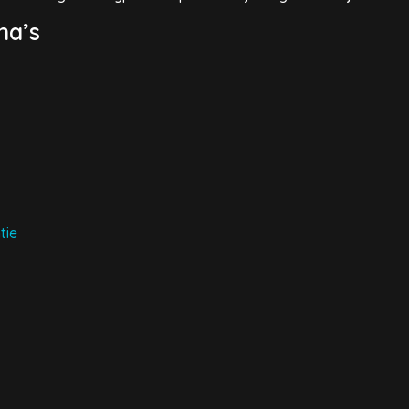
na’s
tie