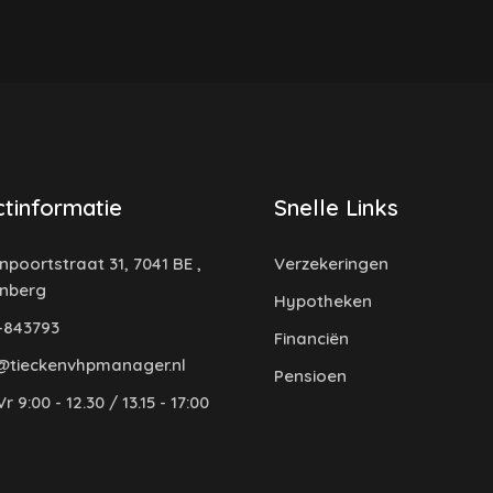
tinformatie
Snelle Links
poortstraat 31, 7041 BE ,
Verzekeringen
enberg
Hypotheken
-843793
Financiën
@tieckenvhpmanager.nl
Pensioen
r 9:00 - 12.30 / 13.15 - 17:00