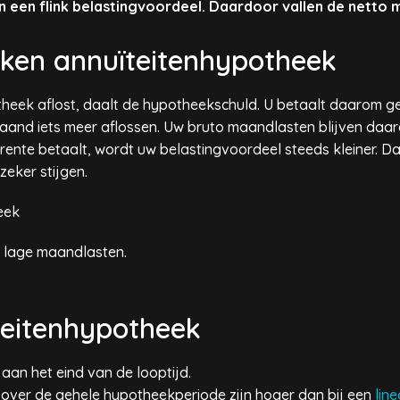
n een flink belastingvoordeel. Daardoor vallen de netto m
ken annuïteitenhypotheek
eek aflost, daalt de hypotheekschuld. U betaalt daarom gel
 maand iets meer aflossen. Uw bruto maandlasten blijven daa
rente betaalt, wordt uw belastingvoordeel steeds kleiner. D
eker stijgen.
eek
d lage maandlasten.
teitenhypotheek
an het eind van de looptijd.
over de gehele hypotheekperiode zijn hoger dan bij een
lin