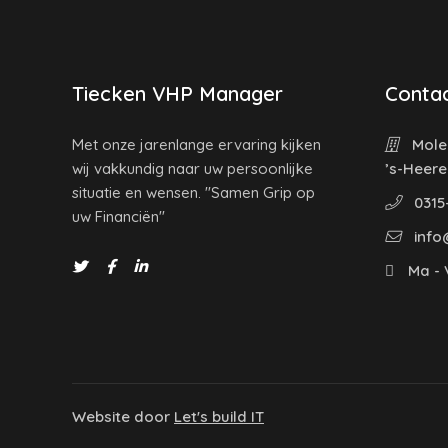
Tiecken VHP Manager
Contac
Met onze jarenlange ervaring kijken
Molen
wij vakkundig naar uw persoonlijke
’s-Heer
situatie en wensen. "Samen Grip op
0315
uw Financiën"
info
Ma - V
Website door
Let's build IT