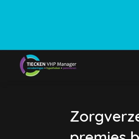
Zorgverz
premies 