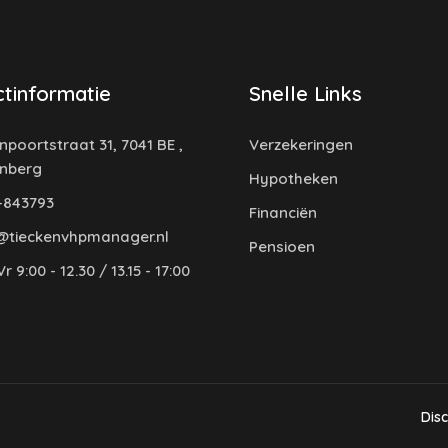
tinformatie
Snelle Links
poortstraat 31, 7041 BE ,
Verzekeringen
enberg
Hypotheken
-843793
Financiën
@tieckenvhpmanager.nl
Pensioen
r 9:00 - 12.30 / 13.15 - 17:00
Dis