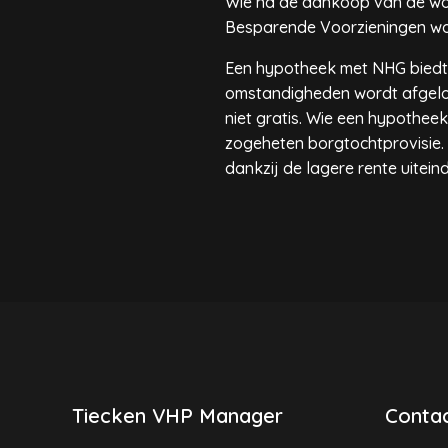
Wie na de aankoop van de woni
Besparende Voorzieningen wor
Een hypotheek met NHG biedt h
omstandigheden wordt afgelos
niet gratis. Wie een hypothee
zogeheten borgtochtprovisie.
dankzij de lagere rente uitein
Tiecken VHP Manager
Contac