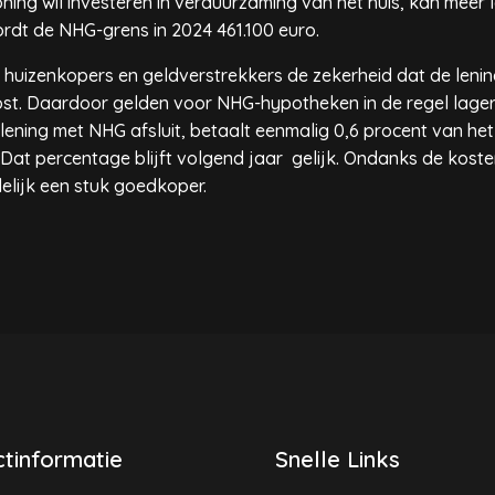
ng wil investeren in verduurzaming van het huis, kan meer 
dt de NHG-grens in 2024 461.100 euro.
uizenkopers en geldverstrekkers de zekerheid dat de lening
t. Daardoor gelden voor NHG-hypotheken in de regel lagere 
klening met NHG afsluit, betaalt eenmalig 0,6 procent van he
 Dat percentage blijft volgend jaar gelijk. Ondanks de kost
delijk een stuk goedkoper.
tinformatie
Snelle Links