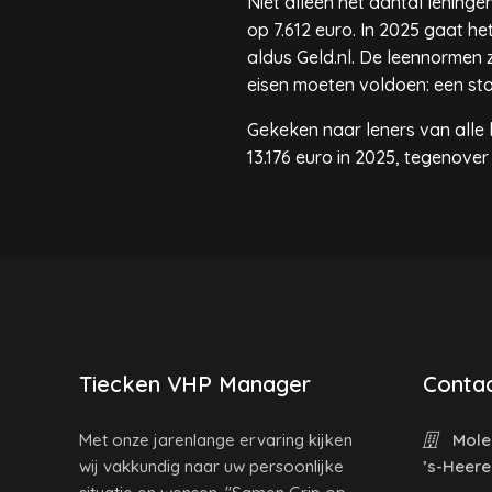
Niet alleen het aantal lening
op 7.612 euro. In 2025 gaat h
aldus Geld.nl. De leennormen 
eisen moeten voldoen: een sta
Gekeken naar leners van alle l
13.176 euro in 2025, tegenover
Tiecken VHP Manager
Contac
Met onze jarenlange ervaring kijken
Molen
wij vakkundig naar uw persoonlijke
’s-Heer