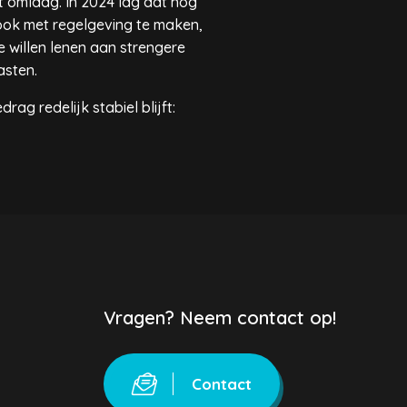
t omlaag. In 2024 lag dat nog
 ook met regelgeving te maken,
 willen lenen aan strengere
asten.
ag redelijk stabiel blijft:
Vragen? Neem contact op!
Contact