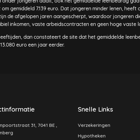
en onder jongeren daalt, ook het gemiddelde leenbedrag gaa
et om gemiddeld 7.139 euro. Dat jongeren minder lenen, heeft
zijn de afgelopen jaren aangescherpt, waardoor jongeren die
biel inkomen, vaste arbeidscontracten en geen hoge vaste l
eeftijden, dan constateert de site dat het gemiddelde leenbedr
 13.080 euro een jaar eerder.
tinformatie
Snelle Links
poortstraat 31, 7041 BE ,
Verzekeringen
enberg
Hypotheken