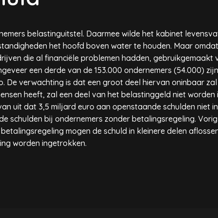
nemers belastinguitstel. Daarmee wilde het kabinet levensva
mstandigheden het hoofd boven water te houden. Maar omda
rijven die al financiële problemen hadden, gebruikgemaakt va
ngeveer een derde van de 153.000 ondernemers (54.000) zijn
ro. De verwachting is dat een groot deel hiervan oninbaar za
ensen heeft, zal een deel van het belastinggeld niet worden
an uit dat 3,5 miljard euro aan openstaande schulden niet in
ef de schulden bij ondernemers zonder betalingsregeling. Vori
etalingsregeling mogen de schuld in kleinere delen aflossen. M
ling worden ingetrokken.