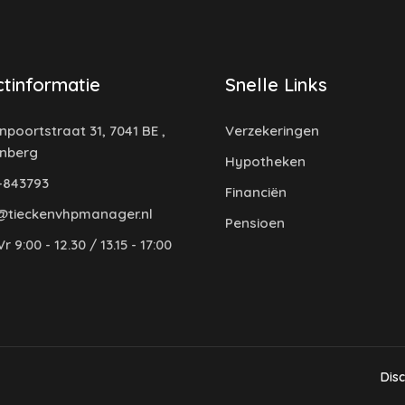
tinformatie
Snelle Links
poortstraat 31, 7041 BE ,
Verzekeringen
enberg
Hypotheken
-843793
Financiën
@tieckenvhpmanager.nl
Pensioen
r 9:00 - 12.30 / 13.15 - 17:00
Dis