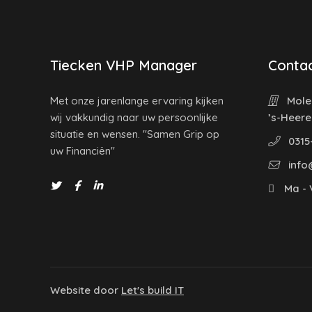
Tiecken VHP Manager
Contac
Met onze jarenlange ervaring kijken
Molen
wij vakkundig naar uw persoonlijke
’s-Heer
situatie en wensen. "Samen Grip op
0315
uw Financiën"
info
Ma - V
Website door
Let's build IT